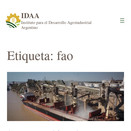
Saltar
al
IDAA
contenido
Instituto para el Desarrollo Agroindustrial
Argentino
Etiqueta:
fao