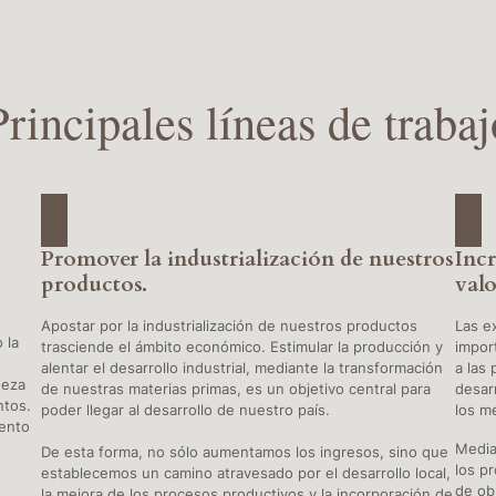
Principales líneas de trabaj
Promover la industrialización de nuestros
Inc
productos.
valo
Apostar por la industrialización de nuestros productos
Las e
 la
trasciende el ámbito económico. Estimular la producción y
impor
alentar el desarrollo industrial, mediante la transformación
a las
ueza
de nuestras materias primas, es un objetivo central para
desar
ntos.
poder llegar al desarrollo de nuestro país.
los m
iento
Media
De esta forma, no sólo aumentamos los ingresos, sino que
los p
establecemos un camino atravesado por el desarrollo local,
de ob
la mejora de los procesos productivos y la incorporación de