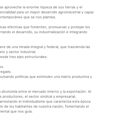
e aproveche la enorme riqueza de sus tierras y el
ncialidad para un mayor desarrollo agroindustrial y capaz
contemporáneo que se nos plantea.
íticas efectivas que fomenten, promuevan y protejan los
tando el desarrollo, su industrialización e integrando
re de una mirada integral y federal, que trascienda las
io y sector industrial.
desde tres ejes estructurales:
os.
regado.
pulsando políticas que estimulen una matriz productiva y
 dicotomía entre el mercado interno y la exportación. Al
 productores, el sector sindical y empresarial,
rrestando el individualismo que caracteriza esta época.
ollo de los habitantes de nuestra nación, fomentando el
mental que nos guía.